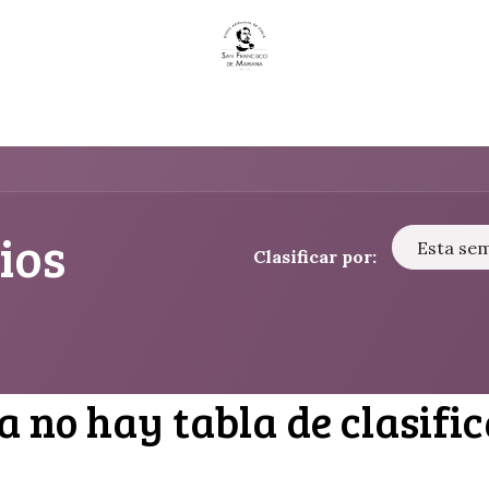
ntáctenos
ios
Esta se
Clasificar por:
 no hay tabla de clasific