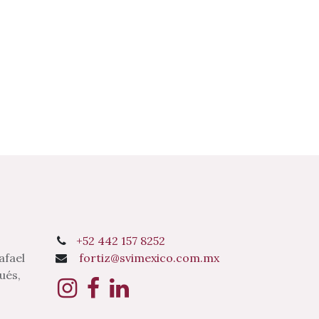
+52 442 157 8252
afael
fortiz@svimexico.com.mx
ués,